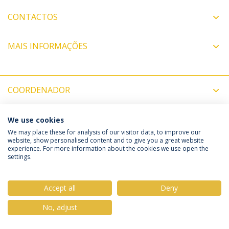
CONTACTOS
MAIS INFORMAÇÕES
COORDENADOR
We use cookies
Política de Privacidade
Termos & Condições
We may place these for analysis of our visitor data, to improve our
website, show personalised content and to give you a great website
Direitos do Titular dos Dados
experience. For more information about the cookies we use open the
settings.
Accept all
Deny
© 2026 Universidade Católica Portuguesa
No, adjust