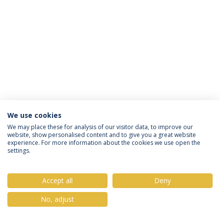
We use cookies
Política de Privacidade
Termos & Condições
We may place these for analysis of our visitor data, to improve our
website, show personalised content and to give you a great website
Direitos do Titular dos Dados
experience. For more information about the cookies we use open the
settings.
Accept all
Deny
© 2026 Universidade Católica Portuguesa
No, adjust