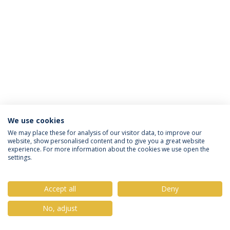
We use cookies
Política de Privacidade
Termos & Condições
We may place these for analysis of our visitor data, to improve our
website, show personalised content and to give you a great website
Direitos do Titular dos Dados
experience. For more information about the cookies we use open the
settings.
Accept all
Deny
© 2026 Universidade Católica Portuguesa
No, adjust