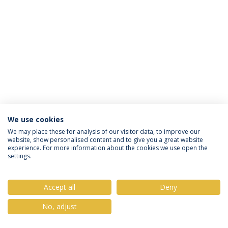
We use cookies
Política de Privacidade
Termos & Condições
We may place these for analysis of our visitor data, to improve our
website, show personalised content and to give you a great website
Direitos do Titular dos Dados
experience. For more information about the cookies we use open the
settings.
Accept all
Deny
© 2026 Universidade Católica Portuguesa
No, adjust