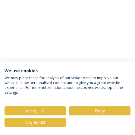
We use cookies
Política de Privacidade
Termos & Condições
We may place these for analysis of our visitor data, to improve our
website, show personalised content and to give you a great website
Direitos do Titular dos Dados
experience. For more information about the cookies we use open the
settings.
Accept all
Deny
© 2026 Universidade Católica Portuguesa
No, adjust