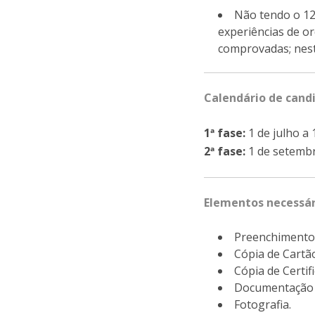
Provas Públicas
Centros de Investigação
Não tendo o 12
experiências de o
comprovadas; nest
Calendário de cand
1ª fase:
1 de julho a
2ª fase:
1 de setembr
Elementos necessár
Preenchimento
Cópia de Cartão
Cópia de Certif
Documentação cu
Fotografia.