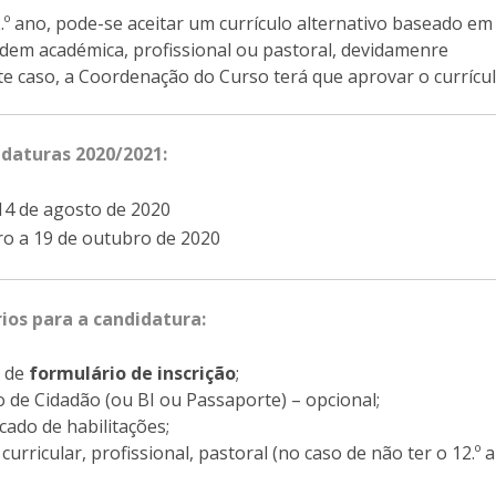
Doutoramento em Teologia
.º ano, pode-se aceitar um currículo alternativo baseado em
rdem académica, profissional ou pastoral, devidamenre
Programa Interuniversitário de Doutoramento em
e caso, a Coordenação do Curso terá que aprovar o currícul
História
idaturas 2020/2021:
 14 de agosto de 2020
o a 19 de outubro de 2020
ios para a candidatura:
 de
formulário de inscrição
;
 de Cidadão (ou BI ou Passaporte) – opcional;
icado de habilitações;
rricular, profissional, pastoral (no caso de não ter o 12.º a