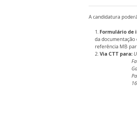
A candidatura poderá
Formulário de i
da documentação d
referência MB par
Via CTT para:
U
Faculdade 
Gabinete de 
Palma d
1649-023