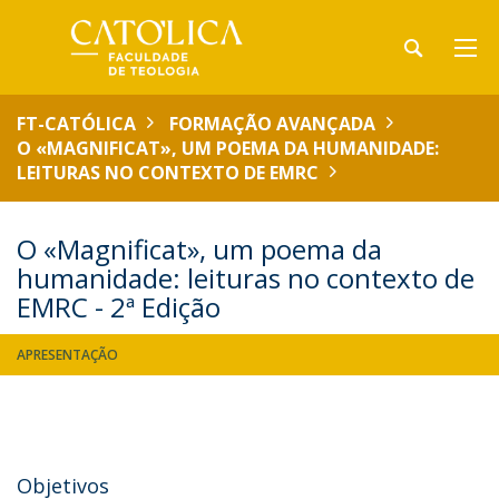
FT-CATÓLICA
FORMAÇÃO AVANÇADA
O «MAGNIFICAT», UM POEMA DA HUMANIDADE:
LEITURAS NO CONTEXTO DE EMRC
O «Magnificat», um poema da
humanidade: leituras no contexto de
EMRC - 2ª Edição
APRESENTAÇÃO
Objetivos