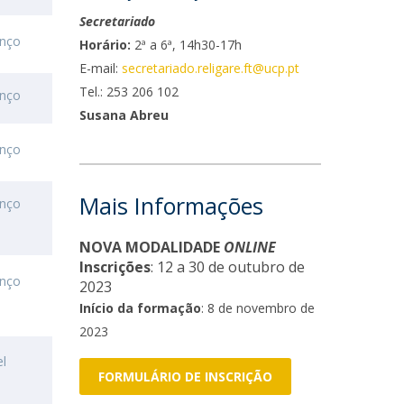
Secretariado
enço
Horário:
2ª a 6ª, 14h30-17h
E-mail:
secretariado.religare.ft@ucp.pt
Tel.: 253 206 102
enço
Susana Abreu
enço
Mais Informações
enço
NOVA MODALIDADE
ONLINE
Inscrições
: 12 a 30 de outubro de
enço
2023
Início da formação
: 8 de novembro de
2023
el
FORMULÁRIO DE INSCRIÇÃO