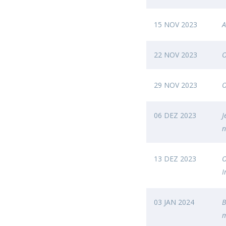
Provas Públicas
Centros de Investigação
15 NOV 2023
A
22 NOV 2023
O
29 NOV 2023
O
06 DEZ 2023
J
n
13 DEZ 2023
O
I
03 JAN 2024
B
m