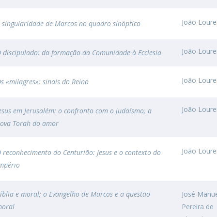
Doutoramento em Teologia
Programa Interuniversitário de Doutoramento em
João Lour
 singularidade de Marcos no quadro sinóptico
História
João Lour
 discipulado: da formação da Comunidade à Ecclesia
João Lour
s «milagres»: sinais do Reino
João Lour
esus em Jerusalém: o confronto com o judaísmo; a
ova Torah do amor
João Lour
 reconhecimento do Centurião: Jesus e o contexto do
mpério
íblia e moral; o Evangelho de Marcos e a questão
José Manu
oral
Pereira de