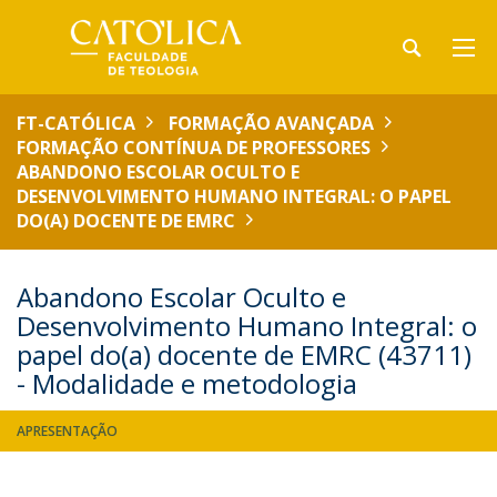
FT-CATÓLICA
FORMAÇÃO AVANÇADA
FORMAÇÃO CONTÍNUA DE PROFESSORES
ABANDONO ESCOLAR OCULTO E
DESENVOLVIMENTO HUMANO INTEGRAL: O PAPEL
DO(A) DOCENTE DE EMRC
Abandono Escolar Oculto e
Desenvolvimento Humano Integral: o
papel do(a) docente de EMRC (43711)
- Modalidade e metodologia
APRESENTAÇÃO