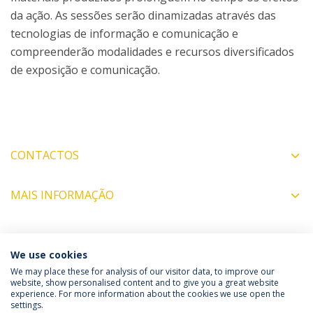
da ação. As sessões serão dinamizadas através das
tecnologias de informação e comunicação e
compreenderão modalidades e recursos diversificados
de exposição e comunicação.
CONTACTOS
MAIS INFORMAÇÃO
COORDENADOR
We use cookies
We may place these for analysis of our visitor data, to improve our
website, show personalised content and to give you a great website
experience. For more information about the cookies we use open the
Política de Privacidade
Termos & Condições
settings.
Direitos do Titular dos Dados