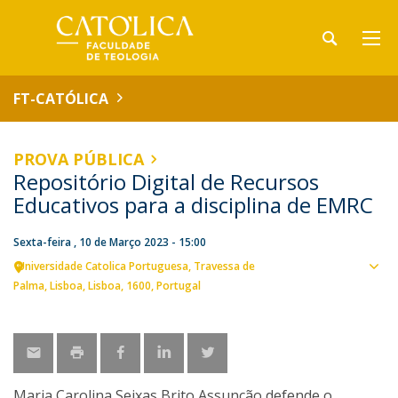
FT-CATÓLICA
PROVA PÚBLICA
Repositório Digital de Recursos
Educativos para a disciplina de EMRC
Sexta-feira , 10 de Março 2023 - 15:00
Universidade Catolica Portuguesa
Travessa de
Ver
Palma
Lisboa
Lisboa
1600
Portugal
loca
Maria Carolina Seixas Brito Assunção defende o