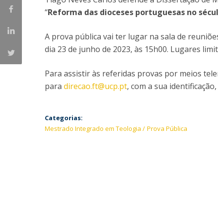
Provas Públicas
Centros de Investigação
“
Reforma das dioceses portuguesas no século
A prova pública vai ter lugar na sala de reuniõ
dia 23 de junho de 2023, às 15h00. Lugares lim
Para assistir às referidas provas por meios te
para
direcao.ft@ucp.pt
, com a sua identificação,
Categorias:
Mestrado Integrado em Teologia
Prova Pública