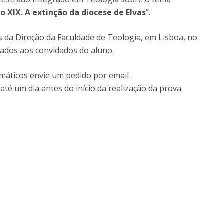
Doutoramento em Teologia
 XIX. A extinção da diocese de Elvas
”.
Programa Interuniversitário de Doutoramento em
História
es da Direção da Faculdade de Teologia, em Lisboa, no
itados aos convidados do aluno.
lemáticos envie um pedido por email
 até um dia antes do início da realização da prova.