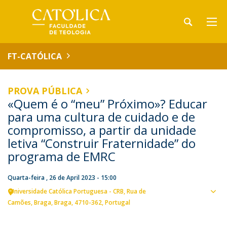
FT-CATÓLICA
PROVA PÚBLICA
«Quem é o “meu” Próximo»? Educar
para uma cultura de cuidado e de
compromisso, a partir da unidade
letiva “Construir Fraternidade” do
programa de EMRC
Quarta-feira , 26 de April 2023 - 15:00
Universidade Católica Portuguesa - CRB
Rua de
Ver
Camões
Braga
Braga
4710-362
Portugal
loca