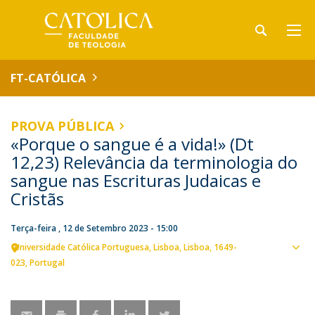
FT-CATÓLICA
PROVA PÚBLICA
«Porque o sangue é a vida!» (Dt
12,23) Relevância da terminologia do
sangue nas Escrituras Judaicas e
Cristãs
Terça-feira , 12 de Setembro 2023 - 15:00
Universidade Católica Portuguesa
Lisboa
Lisboa
1649-
Ver
023
Portugal
loca