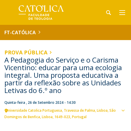
FT-CATÓLICA
PROVA PÚBLICA
A Pedagogia do Serviço e o Carisma
Vicentino: educar para uma ecologia
integral. Uma proposta educativa a
partir da reflexão sobre as Unidades
Letivas do 6.º ano
Quinta-feira , 26 de Setembro 2024 - 14:30
Universidade Catolica Portuguesa
Travessa de Palma
Lisboa
São
Ver
Domingos de Benfica, Lisboa
1649-023
Portugal
loca