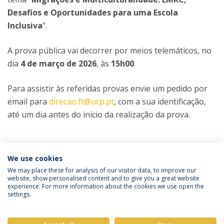
Desafios e Oportunidades para uma Escola
Inclusiva
".
A prova pública vai decorrer por meios telemáticos, no
dia
4 de março de 2026
, às
15h00
.
Para assistir às referidas provas envie um pedido por
email para
direcao.ft@ucp.pt
, com a sua identificação,
até um dia antes do início da realização da prova.
Categorias:
Mestrado em Ciências Religiosas
We use cookies
Prova Pública
We may place these for analysis of our visitor data, to improve our
website, show personalised content and to give you a great website
experience. For more information about the cookies we use open the
Política de Privacidade
Termos & Condições
settings.
Direitos do Titular dos Dados