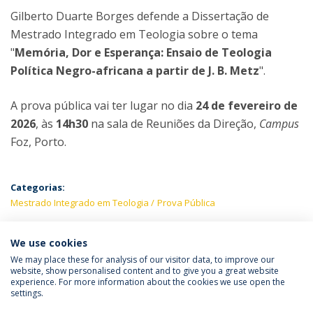
Gilberto Duarte Borges defende a Dissertação de
Mestrado Integrado em Teologia sobre o tema
"
Memória, Dor e Esperança: Ensaio de Teologia
Política Negro-africana a partir de J. B. Metz
".
A prova pública vai ter lugar no dia
24 de fevereiro de
2026
, às
14h30
na sala de Reuniões da Direção,
Campus
Foz, Porto.
Categorias:
Mestrado Integrado em Teologia
Prova Pública
PRÓXIMOS EVENTOS
We use cookies
We may place these for analysis of our visitor data, to improve our
website, show personalised content and to give you a great website
experience. For more information about the cookies we use open the
Política de Privacidade
Termos & Condições
settings.
Direitos do Titular dos Dados