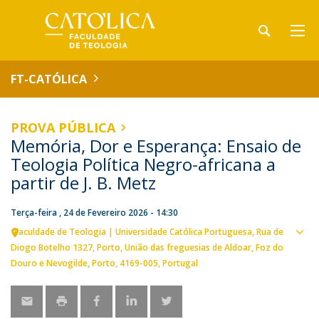
FT-CATÓLICA
PROVA PÚBLICA
Memória, Dor e Esperança: Ensaio de
Teologia Política Negro-africana a
partir de J. B. Metz
Terça-feira , 24 de Fevereiro 2026 - 14:30
Faculdade de Teologia | Universidade Católica Portuguesa
Rua de
Ver
Diogo Botelho 1327
Porto
União das freguesias de Aldoar, Foz do
loca
Douro e Nevogilde, Porto
4169-005
Portugal