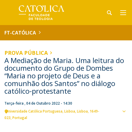
FT-CATÓLICA
PROVA PÚBLICA
A Mediação de Maria. Uma leitura do
documento do Grupo de Dombes
“Maria no projeto de Deus e a
comunhão dos Santos” no diálogo
católico-protestante
Terça-feira , 04 de Outubro 2022 - 14:30
Universidade Católica Portuguesa
Lisboa
Lisboa
1649-
Ver
023
Portugal
loca