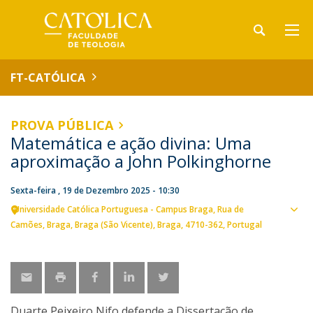
FT-CATÓLICA
PROVA PÚBLICA
Matemática e ação divina: Uma
aproximação a John Polkinghorne
Sexta-feira , 19 de Dezembro 2025 - 10:30
Universidade Católica Portuguesa - Campus Braga
Rua de
Ver
Camões
Braga
Braga (São Vicente), Braga
4710-362
Portugal
loca
Duarte Peixeiro Nifo defende a Dissertação de