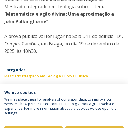
Mestrado Integrado em Teologia sobre o tema
“
Matemática e ação divina: Uma aproximação a
John Polkinghorne
”.
A prova pública vai ter lugar na Sala D11 do edifício “D”,
Campus
Camões, em Braga, no dia 19 de dezembro de
2025, às 10h30.
Categorias:
Mestrado Integrado em Teologia
Prova Pública
PRÓXIMOS EVENTOS
We use cookies
We may place these for analysis of our visitor data, to improve our
website, show personalised content and to give you a great website
experience. For more information about the cookies we use open the
Política de Privacidade
Termos & Condições
settings.
Direitos do Titular dos Dados