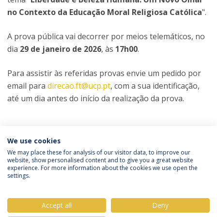
no Contexto da Educação Moral Religiosa Católica
".
A prova pública vai decorrer por meios telemáticos, no
dia
29 de janeiro de 2026
, às
17h00
.
Para assistir às referidas provas envie um pedido por
email para
direcao.ft@ucp.pt
, com a sua identificação,
até um dia antes do início da realização da prova.
Categorias:
Mestrado em Ciências Religiosas
We use cookies
Prova Pública
We may place these for analysis of our visitor data, to improve our
website, show personalised content and to give you a great website
experience. For more information about the cookies we use open the
Política de Privacidade
Termos & Condições
settings.
Direitos do Titular dos Dados
Accept all
Deny