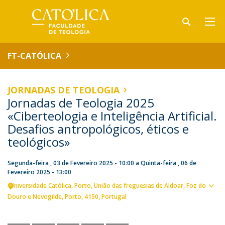
FT-CATÓLICA
JORNADAS DE TEOLOGIA
Jornadas de Teologia 2025
«Ciberteologia e Inteligência Artificial.
Desafios antropológicos, éticos e
teológicos»
Segunda-feira , 03 de Fevereiro 2025 - 10:00
a
Quinta-feira , 06 de
Fevereiro 2025 - 13:00
Universidade Católica
Porto
União das freguesias de Aldoar, Foz do
Ver
Douro e Nevogilde, Porto
4150
Portugal
loca