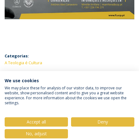
Categorias:
A Teologia é Cultura
ÚLTIMAS NOTÍCIAS
We use cookies
We may place these for analysis of our visitor data, to improve our
website, show personalised content and to give you a great website
experience. For more information about the cookies we use open the
Política de Privacidade
Termos & Condições
settings.
Direitos do Titular dos Dados
Accept all
Deny
No, adjust
© 2026 Universidade Católica Portuguesa