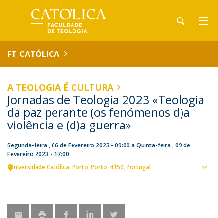
FT-CATÓLICA
A TEOLOGIA É CULTURA
Jornadas de Teologia 2023 «Teologia
da paz perante (os fenómenos d)a
violência e (d)a guerra»
Segunda-feira , 06 de Fevereiro 2023 - 09:00
a
Quinta-feira , 09 de
Fevereiro 2023 - 17:00
Universidade Católica
Porto
Porto
4150
Portugal
Ver
loca