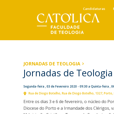
Candidaturas
Candidaturas
Docentes
Mensagem da Direção
NOTÍCIAS
Docentes em Exercício
Anuário e Calendário Académico
Direção
JORNADAS DE TEOLOGIA
Docentes Eméritos e Jubilados
Jornadas de Teologia
Conselho Científico
Portal do Docente
Tabela de Propinas, taxas e
Ricardo Ribeiro, docente da
Conselho Pedagógico
emolumentos
Comissão de Qualidade
FT, concluiu Doutoramento
Segunda-feira , 03 de Fevereiro 2020 - 09:30
a
Quinta-feira , 0
Conselho Estratégico
Mestrados (Acred. 2010)
em Roma
Rua de Diogo Botelho
Rua de Diogo Botelho, 1327
Porto
Mestrado Integrado em Teologia
Entre os dias 3 e 6 de fevereiro, o núcleo do P
Sex, 10 Jul 2026 - 09:54
Instituto Religare
Diocese do Porto e a Irmandade dos Clérigos, v