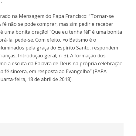
.
Doutoramento em Teologia
Programa Interuniversitário de Doutoramento em
pirado na Mensagem do Papa Francisco: “Tornar-se
História
. A fé não se pode comprar, mas sim pedir e receber
é uma bonita oração! “Que eu tenha fé!” é uma bonita
á-la, pede-se. Com efeito, «o Batismo é o
iluminados pela graça do Espírito Santo, respondem
ianças, Introdução geral, n. 3). A formação dos
mo a escuta da Palavra de Deus na própria celebração
ma fé sincera, em resposta ao Evangelho” (PAPA
rta-feira, 18 de abril de 2018).