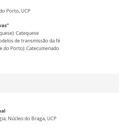
 do Porto, UCP
vas”
equese): Catequese
odelos de transmissão da fé
se do Porto): Catecumenado
mal
gia, Núcleo do Braga, UCP