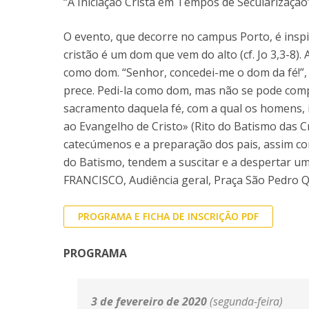
Provas Públicas
“A Iniciação Cristã em Tempos de Secularização”
Centros de Investigação
O evento, que decorre no campus Porto, é ins
cristão é um dom que vem do alto (cf. Jo 3,3-8)
como dom. “Senhor, concedei-me o dom da fé!”, 
prece. Pedi-la como dom, mas não se pode compr
sacramento daquela fé, com a qual os homens, 
ao Evangelho de Cristo» (Rito do Batismo das Cr
catecúmenos e a preparação dos pais, assim co
do Batismo, tendem a suscitar e a despertar u
FRANCISCO, Audiência geral, Praça São Pedro Qua
PROGRAMA E FICHA DE INSCRIÇÃO PDF
PROGRAMA
3 de fevereiro de 2020
(segunda-feira)