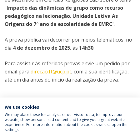
"
Impacto das dinâmicas de grupo como recurso
pedagógico na lecionação. Unidade Letiva As
Origens do 7º ano de escolaridade de EMRC
".
A prova pública vai decorrer por meios telemáticos, no
dia
4 de dezembro de 2025
, às
14h30
.
Para assistir às referidas provas envie um pedido por
email para
direcao.ft@ucp.pt
, com a sua identificação,
até um dia antes do início da realização da prova.
Categorias:
Mestrado em Ciências Religiosas
We use cookies
Prova Pública
We may place these for analysis of our visitor data, to improve our
website, show personalised content and to give you a great website
experience. For more information about the cookies we use open the
Política de Privacidade
Termos & Condições
settings.
Direitos do Titular dos Dados