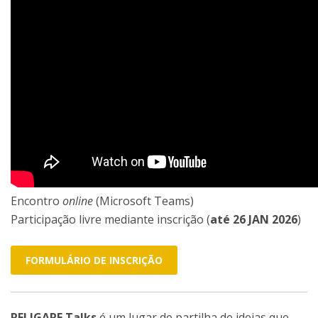
Encontro
online
(Microsoft Teams)
Participação livre mediante inscrição (
até 26 JAN 2026
)
FORMULÁRIO DE INSCRIÇÃO
RELIGARE Talks
é um lugar de partilha de ideias que