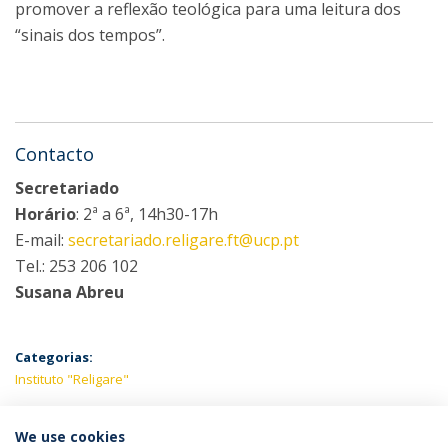
promover a reflexão teológica para uma leitura dos
“sinais dos tempos”.
Contacto
Secretariado
Horário
: 2ª a 6ª, 14h30-17h
E-mail:
secretariado.religare.ft@ucp.pt
Tel.: 253 206 102
Susana Abreu
Categorias:
Instituto "Religare"
ÚLTIMAS NOTÍCIAS
We use cookies