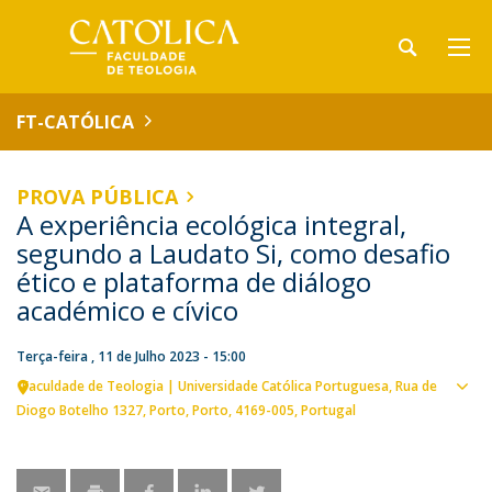
FT-CATÓLICA
PROVA PÚBLICA
A experiência ecológica integral,
segundo a Laudato Si, como desafio
ético e plataforma de diálogo
académico e cívico
Terça-feira , 11 de Julho 2023 - 15:00
Faculdade de Teologia | Universidade Católica Portuguesa
Rua de
Ver
Diogo Botelho 1327
Porto
Porto
4169-005
Portugal
loca