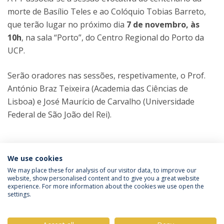
morte de Basílio Teles e ao Colóquio Tobias Barreto,
que terão lugar no próximo dia
7 de novembro, às
10h
, na sala “Porto”, do Centro Regional do Porto da
UCP.
Serão oradores nas sessões, respetivamente, o Prof.
António Braz Teixeira (Academia das Ciências de
Lisboa) e José Maurício de Carvalho (Universidade
Federal de São João del Rei).
Categorias:
Colóquios
We use cookies
Faculdade de Teologia
We may place these for analysis of our visitor data, to improve our
website, show personalised content and to give you a great website
experience. For more information about the cookies we use open the
Política de Privacidade
Termos & Condições
settings.
Direitos do Titular dos Dados