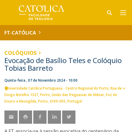
FT-CATÓLICA
COLÓQUIOS
Evocação de Basílio Teles e Colóquio
Tobias Barreto
Quinta-feira , 07 de Novembro 2024 - 10:00
Universidade Católica Portuguesa - Centro Regional do Porto
Rua de
Ver
Diogo Botelho 1327
Porto
União das freguesias de Aldoar, Foz do
loca
Douro e Nevogilde, Porto
4169-005
Portugal
A FT associa-se à sessão evocativa do centenário da