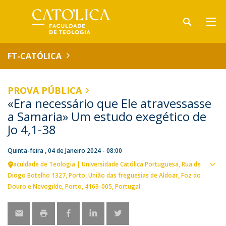
FT-CATÓLICA
PROVA PÚBLICA
«Era necessário que Ele atravessasse
a Samaria» Um estudo exegético de
Jo 4,1-38
Quinta-feira , 04 de Janeiro 2024 - 08:00
Faculdade de Teologia | Universidade Católica Portuguesa
Rua de
Ver
Diogo Botelho 1327
Porto
União das freguesias de Aldoar, Foz do
loca
Douro e Nevogilde, Porto
4169-005
Portugal