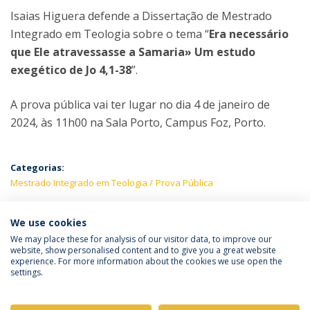
Isaias Higuera defende a Dissertação de Mestrado
Integrado em Teologia sobre o tema “
Era necessário
que Ele atravessasse a Samaria» Um estudo
exegético de Jo 4,1-38
”.
A prova pública vai ter lugar no dia 4 de janeiro de
2024, às 11h00 na Sala Porto, Campus Foz, Porto.
Categorias:
Mestrado Integrado em Teologia
Prova Pública
PRÓXIMOS EVENTOS
We use cookies
We may place these for analysis of our visitor data, to improve our
website, show personalised content and to give you a great website
experience. For more information about the cookies we use open the
Política de Privacidade
Termos & Condições
settings.
Direitos do Titular dos Dados