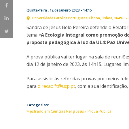
Provas Públicas
Centros de Investigação
Quinta-feira , 12 de Janeiro 2023 - 14:15
Universidade Católica Portuguesa
Lisboa
Lisboa
1649-02
Sandra de Jesus Belo Pereira defende o Relatór
tema «
A Ecologia Integral como promoção
proposta pedagógica à luz da UL4: Paz Unive
A prova pública vai ter lugar na sala de reuniõ
dia 12 de janeiro de 2023, às 14h15. Lugares li
Para assistir às referidas provas por meios te
para
direcao.ft@ucp.pt
, com a sua identificação,
Categorias:
Mestrado em Ciências Religiosas
Prova Pública