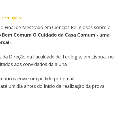
Doutoramento em Teologia
Programa Interuniversitário de Doutoramento em
Ver localização
3
Portugal
História
io Final de Mestrado em Ciências Religiosas sobre o
 do Bem Comum O Cuidado da Casa Comum - uma
rsal
».
es da Direção da Faculdade de Teologia, em Lisboa, no
mitados aos convidados da aluna.
lemáticos envie um pedido por email
 até um dia antes do início da realização da prova.