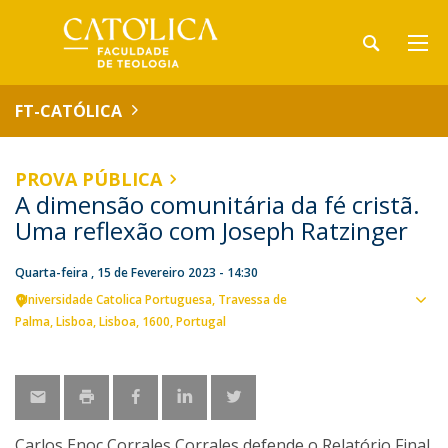
FT-CATÓLICA
PROVA PÚBLICA
A dimensão comunitária da fé cristã.
Uma reflexão com Joseph Ratzinger
Quarta-feira , 15 de Fevereiro 2023 - 14:30
Universidade Catolica Portuguesa
Travessa de
Ver
Palma
Lisboa
Lisboa
1600
Portugal
loca
Carlos Enoc Corrales Corrales defende o Relatório Final