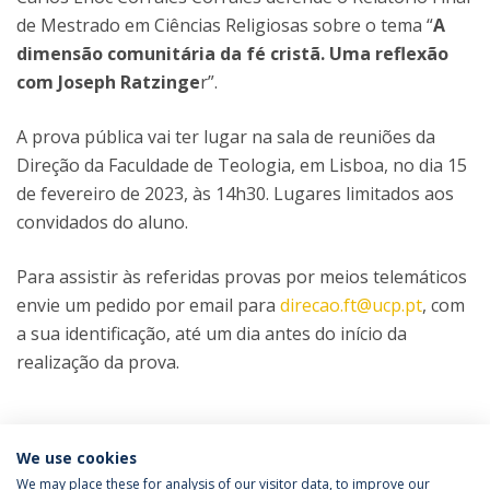
de Mestrado em Ciências Religiosas sobre o tema “
A
dimensão comunitária da fé cristã. Uma reflexão
com Joseph Ratzinge
r”.
A prova pública vai ter lugar na sala de reuniões da
Direção da Faculdade de Teologia, em Lisboa, no dia 15
de fevereiro de 2023, às 14h30. Lugares limitados aos
convidados do aluno.
Para assistir às referidas provas por meios telemáticos
envie um pedido por email para
direcao.ft@ucp.pt
, com
a sua identificação, até um dia antes do início da
realização da prova.
Categorias:
Mestrado em Ciências Religiosas
We use cookies
Prova Pública
We may place these for analysis of our visitor data, to improve our