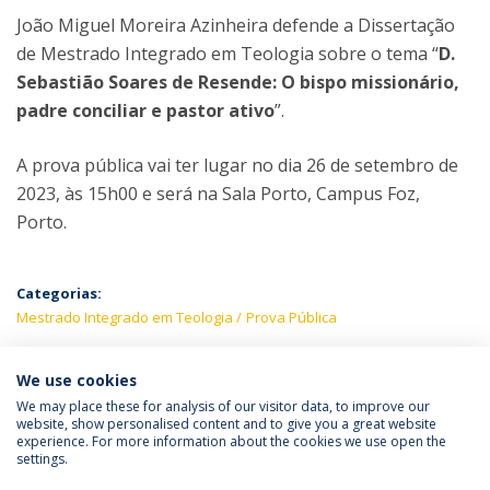
João Miguel Moreira Azinheira defende a Dissertação
de Mestrado Integrado em Teologia sobre o tema “
D.
Sebastião Soares de Resende: O bispo missionário,
padre conciliar e pastor ativo
”.
A prova pública vai ter lugar no dia 26 de setembro de
2023, às 15h00 e será na Sala Porto, Campus Foz,
Porto.
Categorias:
Mestrado Integrado em Teologia
Prova Pública
PRÓXIMOS EVENTOS
We use cookies
We may place these for analysis of our visitor data, to improve our
website, show personalised content and to give you a great website
experience. For more information about the cookies we use open the
Política de Privacidade
Termos & Condições
settings.
Direitos do Titular dos Dados