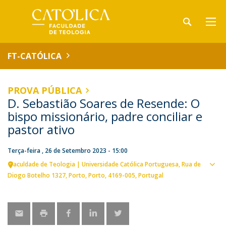
FT-CATÓLICA
PROVA PÚBLICA
D. Sebastião Soares de Resende: O
bispo missionário, padre conciliar e
pastor ativo
Terça-feira , 26 de Setembro 2023 - 15:00
Faculdade de Teologia | Universidade Católica Portuguesa
Rua de
Ver
Diogo Botelho 1327
Porto
Porto
4169-005
Portugal
loca