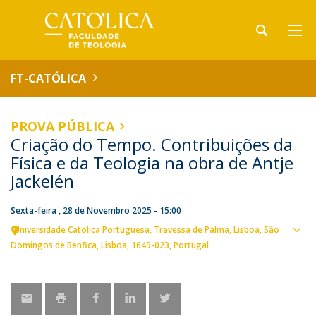
FT-CATÓLICA
PROVA PÚBLICA
Criação do Tempo. Contribuições da
Física e da Teologia na obra de Antje
Jackelén
Sexta-feira , 28 de Novembro 2025 - 15:00
Universidade Catolica Portuguesa
Travessa de Palma
Lisboa
São
Ver
Domingos de Benfica, Lisboa
1649-023
Portugal
loca