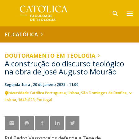
FT-CATÓLICA
DOUTORAMENTO EM TEOLOGIA
A construção do discurso teológico
na obra de José Augusto Mourão
Segunda-feira , 20 de Janeiro 2025 - 11:00
Universidade Católica Portuguesa
Lisboa
São Domingos de Benfica,
Ver
Lisboa
1649-023
Portugal
loca
Rui Pedro Vasconcelos defende a Tese de