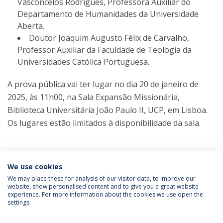
Vasconcelos Rodrigues, Professora Auxiliar do
Departamento de Humanidades da Universidade
Aberta.
Doutor Joaquim Augusto Félix de Carvalho,
Professor Auxiliar da Faculdade de Teologia da
Universidades Católica Portuguesa.
A prova pública vai ter lugar no dia 20 de janeiro de
2025, às 11h00, na Sala Expansão Missionária,
Biblioteca Universitária João Paulo II, UCP, em Lisboa.
Os lugares estão limitados à disponibilidade da sala.
Categorias:
Doutoramento em Teologia
We use cookies
Prova Pública
We may place these for analysis of our visitor data, to improve our
website, show personalised content and to give you a great website
experience. For more information about the cookies we use open the
Política de Privacidade
Termos & Condições
settings.
Direitos do Titular dos Dados