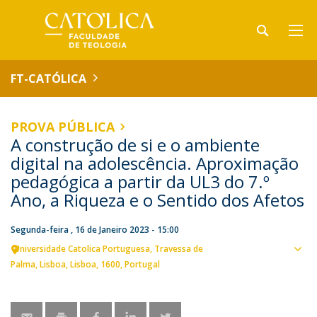
FT-CATÓLICA
PROVA PÚBLICA
A construção de si e o ambiente
digital na adolescência. Aproximação
pedagógica a partir da UL3 do 7.º
Ano, a Riqueza e o Sentido dos Afetos
Segunda-feira , 16 de Janeiro 2023 - 15:00
Universidade Catolica Portuguesa
Travessa de
Ver
Palma
Lisboa
Lisboa
1600
Portugal
loca