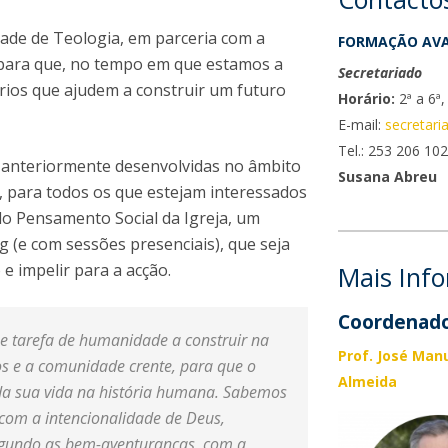
dade de Teologia, em parceria com a
FORMAÇÃO AV
 para que, no tempo em que estamos a
Secretariado
érios que ajudem a construir um futuro
Horário:
2ª a 6ª
E-mail:
secretari
Tel.: 253 206 10
á anteriormente desenvolvidas no âmbito
Susana Abreu
, para todos os que estejam interessados
o Pensamento Social da Igreja, um
g (e com sessões presenciais), que seja
e impelir para a acção.
Mais Inf
Coordenado
r e tarefa de humanidade a construir na
Prof. José Manu
os e a comunidade crente, para que o
Almeida
 da sua vida na história humana. Sabemos
com a intencionalidade de Deus,
segundo as bem-aventuranças, com a