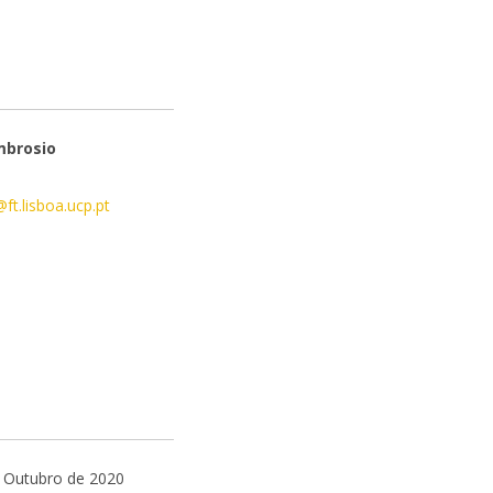
mbrosio
o
t.lisboa.ucp.pt
 Outubro de 2020