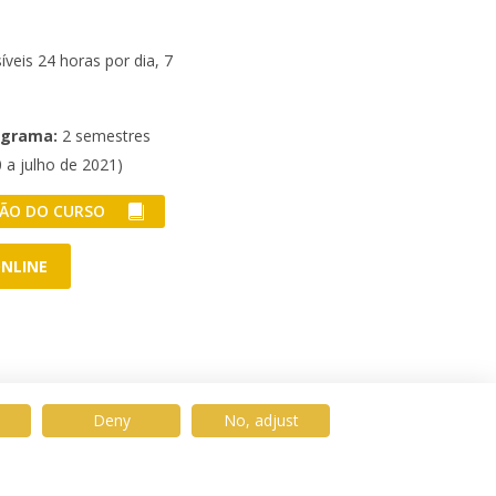
veis 24 horas por dia, 7
.
ograma:
2 semestres
 a julho de 2021)
ÃO DO CURSO
ONLINE
Deny
No, adjust