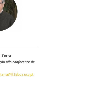
 Terra
ção não conferente de
erra@ft.lisboa.ucp.pt