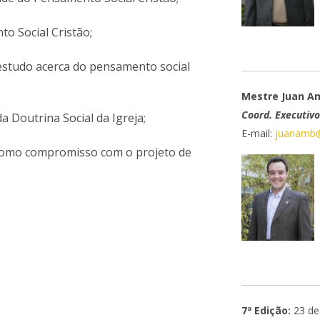
o Social Cristão;
 estudo acerca do pensamento social
Mestre Juan A
Coord. Executiv
 Doutrina Social da Igreja;
E-mail:
juanamb@f
 como compromisso com o projeto de
7ª Edição:
23 de