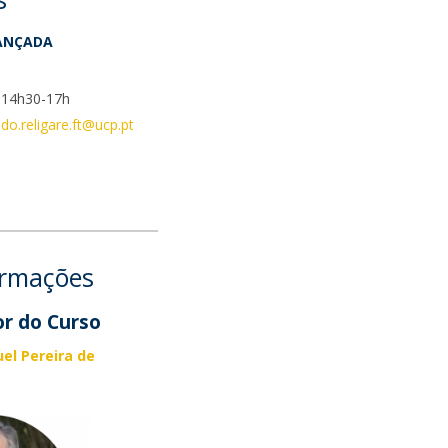
ANÇADA
, 14h30-17h
ado.religare.ft@ucp.pt
2
ormações
r do Curso
el Pereira de