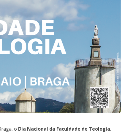
Doutoramento em Teologia
Programa Interuniversitário de Doutoramento em
História
raga, o
Dia Nacional da Faculdade de Teologia
.