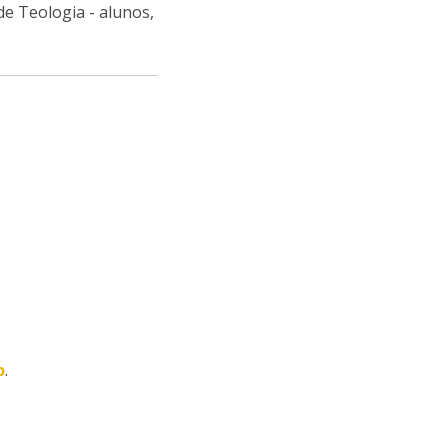
e Teologia - alunos,
o
.