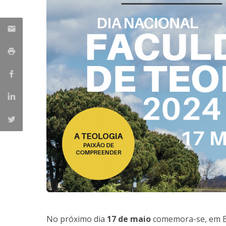
Provas Públicas
Centros de Investigação
No próximo dia
17 de maio
comemora-se, em B